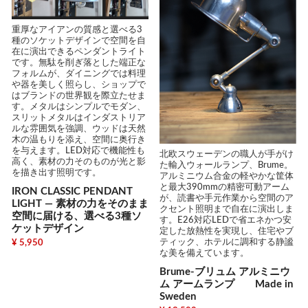
重厚なアイアンの質感と選べる3
種のソケットデザインで空間を自
在に演出できるペンダントライト
です。無駄を削ぎ落とした端正な
フォルムが、ダイニングでは料理
や器を美しく照らし、ショップで
はブランドの世界観を際立たせま
す。メタルはシンプルでモダン、
スリットメタルはインダストリア
ルな雰囲気を強調、ウッドは天然
木の温もりを添え、空間に奥行き
を与えます。LED対応で機能性も
北欧スウェーデンの職人が手がけ
高く、素材の力そのものが光と影
た輸入ウォールランプ、Brume。
を描き出す照明です。
アルミニウム合金の軽やかな筐体
と最大390mmの精密可動アーム
IRON CLASSIC PENDANT
が、読書や手元作業から空間のア
LIGHT ― 素材の力をそのまま
クセント照明まで自在に演出しま
空間に届ける、選べる3種ソ
す。E26対応LEDで省エネかつ安
ケットデザイン
定した放熱性を実現し、住宅やブ
ティック、ホテルに調和する静謐
¥ 5,950
な美を備えています。
Brume-ブリュム アルミニウ
ム アームランプ Made in
Sweden