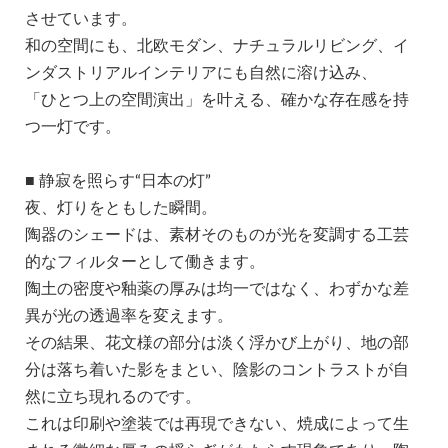
させています。
和の空間にも、北欧モダン、ナチュラルリビング、イ
ンダストリアルインテリアにも自然に溶け込み、
「ひとつ上の空間演出」を叶える、確かな存在感を持
つ一灯です。
■ 静寂を照らす“日本の灯”
夜、灯りをともした瞬間。
陶器のシェードは、素材そのものが光を変調する工芸
的なフィルターとして働きます。
陶土の密度や釉薬の厚みは均一ではなく、わずかな差
異が光の透過率を変えます。
その結果、花文様の部分は淡く浮かび上がり、地の部
分は落ち着いた影をまとい、陰影のコントラストが自
然に立ち現れるのです。
これは印刷や塗装では再現できない、焼成によって生