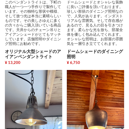
このペンダントライトは、下町の
ドームシェードとオシャレな装飾
職人が一つ一つ手作りで製作して
に良いご評価を頂いております。
います。その独特な形状や模様、
珍しい形状のダイニング照明なの
そして放つ光は本当に素晴らしい
で、人気があります。インダスト
ものです。その美しさゆえに多く
リアルな雰囲気、そして存在感が
の方々からご購入頂いている商品
あるので、見る人の目を引きつけ
です。天井からのチェーン吊りと
ます。柔らかな光を放ち、部屋全
アイアンシェードがとてもマッチ
体を優しく包み込んでくれます。
しています。店舗照明やダイニン
オシャレな照明は、お部屋の雰囲
グ照明にお勧めです。
気を一層引き立ててくれます。
オリジナル大型シェードのア
ドームシェードのダイニング
イアンペンダントライト
照明
¥ 13,200
¥ 6,750