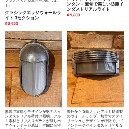
ラックスできる空間を演出しま
ンタン – 無骨で美しい防塵イ
す。
ンダストリアルライト
クラシックエッジウォールラ
¥ 9,600
イト 3セクション
¥ 8,990
無骨で重厚なデザインが魅力のイ
海外から直輸入したアルミ鋳造製
ンダストリアル壁付け照明。アル
のウォールランプ。無骨でスタイ
ミ素材とリブ入りガラスが醸し出
リッシュなデザインが特徴で、ヴ
すヴィンテージ感は、空間に個性
ィンテージやインダストリアルな