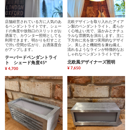
店舗経営されている方に人気のあ
北欧デザインを取り入れたアイア
るペンダントライトです。シェー
ン製のペンダントライト。柔らか
ドの角度や放熱口のスリットがお
く心地よい光で、温かみとナチュ
洒落で、カウンター照明としても
ラルな雰囲気を演出します。主に
利用できます。明かりを灯すこと
下方向に光を放つ実用的なデザイ
で渋い空間が広がり、お洒落度合
ン、美しさと機能性を兼ね備え、
がアップします。
流れるようなラインが特徴的なお
しゃれなペンダントライトです。
テーパードペンダントライ
北欧風デザイナーズ照明
ト シェード角度45°
¥ 7,650
¥ 4,700