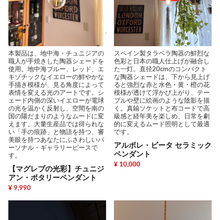
本製品は、地中海・チュニジアの
スペイン製タラベラ陶器の鮮烈な
職人が手焼きした陶器シェードを
色彩と日本の職人仕上げが融合し
使用。地中海ブルー、レッド、エ
た一灯。直径20cmのコンパクト
キゾチックなイエローの鮮やかな
な陶器シェードは、下から見上げ
手描き模様が、見る角度によって
ると強烈な赤と水色・黄・橙の花
表情を変える光のアートです。シ
模様が透けて浮かび上がり、テー
ェード内側の深いイエローが電球
ブルや壁に絵画のような陰影を描
の光を温かく反射し、空間を南の
く。真鍮ソケットと布コードで高
国の陽だまりのようなムードに変
級感と経年美を楽しめ、日常を劇
えます。大量生産品では得られな
的に変えるムード照明として最適
い「手の痕跡」と物語を持つ、審
です。
美眼を持つあなたにふさわしいパ
アルボレ・ビータ セラミック
ーソナル・ギャラリーピースで
ペンダント
す。
¥ 10,000
【マグレブの光彩】チュニジ
アン・ポタリーペンダント
¥ 9,990