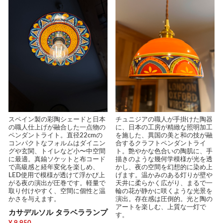
スペイン製の彩陶シェードと日本
チュニジアの職人が手掛けた陶器
の職人仕上げが融合した一点物の
に、日本の工房が精緻な照明加工
ペンダントライト。直径22cmの
を施した、異国の美と和の技が融
コンパクトなフォルムはダイニン
合するクラフトペンダントライ
グや玄関、トイレなど小〜中空間
ト。艶やかな色合いの陶肌に、手
に最適。真鍮ソケットと布コード
描きのような幾何学模様が光を透
で高級感と経年変化を楽しめ、
かし、夜の空間を幻想的に染め上
LED使用で模様が透けて浮かび上
げます。温かみのある灯りが壁や
がる夜の演出が圧巻です。軽量で
天井に柔らかく広がり、まるで一
取り付けやすく、空間に個性と温
輪の花が静かに咲くような光景を
かさを与えます。
演出。存在感は圧倒的。光と陶の
アートを楽しむ、上質な一灯で
カサデルソル タラベラランプ
す。