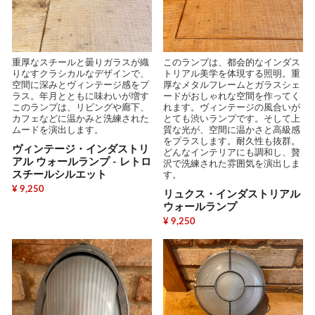
重厚なスチールと曇りガラスが織
このランプは、都会的なインダス
りなすクラシカルなデザインで、
トリアル美学を体現する照明。重
空間に深みとヴィンテージ感をプ
厚なメタルフレームとガラスシェ
ラス。年月とともに味わいが増す
ードがおしゃれな空間を作ってく
このランプは、リビングや廊下、
れます。ヴィンテージの風合いが
カフェなどに温かみと洗練された
とても渋いランプです。そして上
ムードを演出します。
質な光が、空間に温かさと高級感
をプラスします。耐久性も抜群。
ヴィンテージ・インダストリ
どんなインテリアにも調和し、贅
アル ウォールランプ - レトロ
沢で洗練された雰囲気を演出しま
スチールシルエット
す。
¥ 9,250
リュクス・インダストリアル
ウォールランプ
¥ 9,250