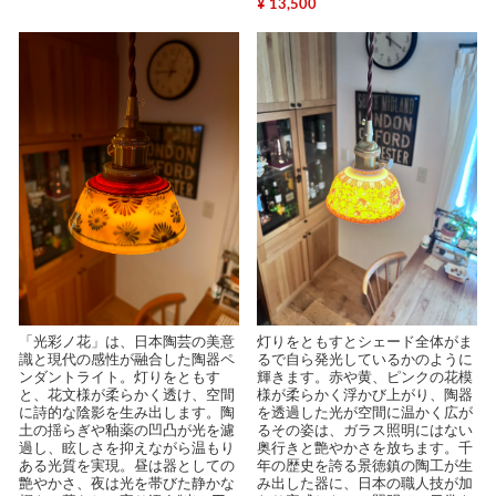
¥ 13,500
「光彩ノ花」は、日本陶芸の美意
灯りをともすとシェード全体がま
識と現代の感性が融合した陶器ペ
るで自ら発光しているかのように
ンダントライト。灯りをともす
輝きます。赤や黄、ピンクの花模
と、花文様が柔らかく透け、空間
様が柔らかく浮かび上がり、陶器
に詩的な陰影を生み出します。陶
を透過した光が空間に温かく広が
土の揺らぎや釉薬の凹凸が光を濾
るその姿は、ガラス照明にはない
過し、眩しさを抑えながら温もり
奥行きと艶やかさを放ちます。千
ある光質を実現。昼は器としての
年の歴史を誇る景徳鎮の陶工が生
艶やかさ、夜は光を帯びた静かな
み出した器に、日本の職人技が加