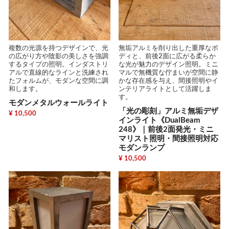
複数の光源を持つデザインで、光
無垢アルミを削り出した重厚なボ
の広がり方や陰影の美しさを強調
ディと、前後2面に広がる柔らか
するタイプの照明。インダストリ
な光が魅力のデザイン照明。ミニ
アルで直線的なラインと洗練され
マルで無機質な佇まいが空間に静
たフォルムが、モダンな空間に調
かな存在感を与え、間接照明やイ
和します。
ンテリアライトとして活躍しま
す。
モダンメタルウォールライト
「光の彫刻」アルミ無垢デザ
¥ 10,500
インライト《DualBeam
248》｜前後2面発光・ミニ
マリスト照明・間接照明対応
モダンランプ
¥ 10,500