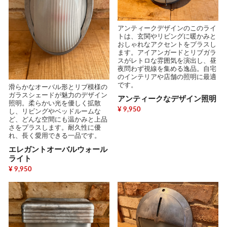
アンティークデザインのこのライ
トは、玄関やリビングに暖かみと
おしゃれなアクセントをプラスし
ます。アイアンガードとリブガラ
スがレトロな雰囲気を演出し、昼
夜問わず視線を集める逸品。自宅
のインテリアや店舗の照明に最適
です。
滑らかなオーバル形とリブ模様の
ガラスシェードが魅力のデザイン
アンティークなデザイン照明
照明。柔らかい光を優しく拡散
¥ 9,950
し、リビングやベッドルームな
ど、どんな空間にも温かみと上品
さをプラスします。耐久性に優
れ、長く愛用できる一品です。
エレガントオーバルウォール
ライト
¥ 9,950