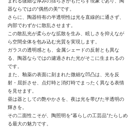
まれる微細な厚みの揺らぎがもたらす現象であり、陶
器ならではの“偶然の美”です。
さらに、陶器特有の半透明性は光を直線的に通さず、
内部でわずかに散乱させます。
この散乱光が柔らかな拡散を生み、眩しさを抑えなが
ら空間全体を包み込む光質を実現します。
ガラスの透明感とも、金属シェードの反射とも異な
る、陶器ならではの濾過された光がそこに生まれるの
です。
また、釉薬の表面に刻まれた微細な凹凸は、光を反
射・屈折させ、点灯時と消灯時でまったく異なる表情
を見せます。
昼は器としての艶やかさを、夜は光を帯びた半透明の
輝きを。
その二面性こそが、陶照明を“暮らしの工芸品”たらしめ
る最大の魅力です。