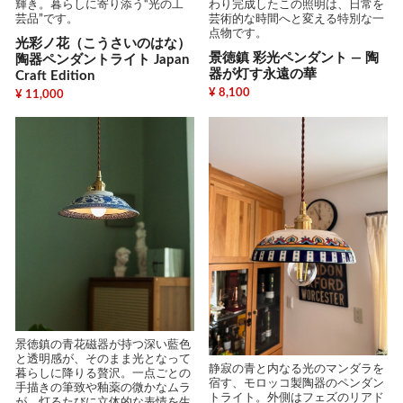
輝き。暮らしに寄り添う“光の工
わり完成したこの照明は、日常を
芸品”です。
芸術的な時間へと変える特別な一
点物です。
光彩ノ花（こうさいのはな）
景徳鎮 彩光ペンダント ― 陶
陶器ペンダントライト Japan
器が灯す永遠の華
Craft Edition
¥ 8,100
¥ 11,000
景徳鎮の青花磁器が持つ深い藍色
と透明感が、そのまま光となって
静寂の青と内なる光のマンダラを
暮らしに降りる贅沢。一点ごとの
宿す、モロッコ製陶器のペンダン
手描きの筆致や釉薬の微かなムラ
トライト。外側はフェズのリアド
が、灯るたびに立体的な表情を生