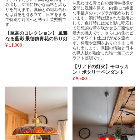
を思わせる青と白の幾何学模様が
み出し、空間に静かな品格と温も
空間に洗練を添え、内側には緻密
りを与えます。真鍮との組み合わ
な手描きのマンダラが秘められて
せは質感を引き立て、日常をまる
います。消灯時は隠された芸術と
で特別な時間へと誘う工芸照明で
して、点灯時には光と影に呼応し
す。
て幻想的な華を咲かせる二面性が
【至高のコレクション】 風雅
最大の魅力です。さらに内側のピ
ュアホワイト仕上げが光を歪め
なる藍彩 景徳鎮青花の吊り灯
ず、料理や空間をありのままに照
¥ 11,000
らし出します。異国の情熱と日本
の職人技が融合した唯一無二のク
ラフト照明です。
【リアドの灯火】モロッカ
ン・ポタリーペンダント
¥ 9,500