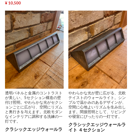
¥ 10,500
透明パネルと金属のコントラスト
やわらかな光が壁に広がる、北欧
が美しい、5セクション構造の壁
テイストのウォールライト。シン
付け照明。やわらかな光がセクシ
プルで温かみのあるデザインが、
ョンごとに広がり、空間にリズム
空間に心地よいリズムを生み出し
と奥行きを与えます。北欧モダン
ます。間接照明として、リビング
なインテリアに調和する洗練の一
や寝室にぴったりの一灯です。
灯です。
クラシックエッジウォールラ
クラシックエッジウォールラ
イト ４セクション