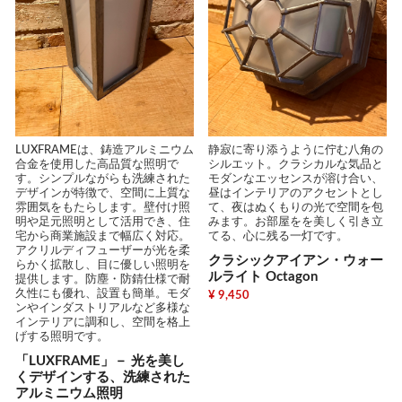
静寂に寄り添うように佇む八角の
LUXFRAMEは、鋳造アルミニウム
シルエット。クラシカルな気品と
合金を使用した高品質な照明で
モダンなエッセンスが溶け合い、
す。シンプルながらも洗練された
昼はインテリアのアクセントとし
デザインが特徴で、空間に上質な
て、夜はぬくもりの光で空間を包
雰囲気をもたらします。壁付け照
みます。お部屋をを美しく引き立
明や足元照明として活用でき、住
てる、心に残る一灯です。
宅から商業施設まで幅広く対応。
アクリルディフューザーが光を柔
クラシックアイアン・ウォー
らかく拡散し、目に優しい照明を
ルライト Octagon
提供します。防塵・防錆仕様で耐
久性にも優れ、設置も簡単。モダ
¥ 9,450
ンやインダストリアルなど多様な
インテリアに調和し、空間を格上
げする照明です。
「LUXFRAME」－ 光を美し
くデザインする、洗練された
アルミニウム照明