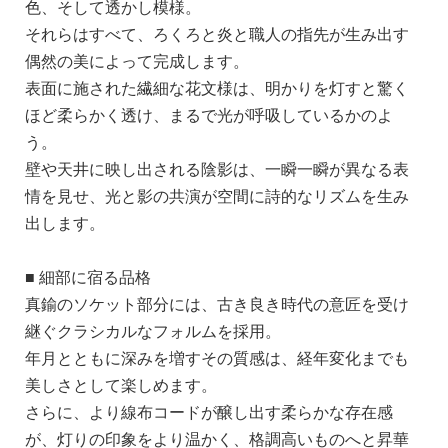
色、そして透かし模様。
それらはすべて、ろくろと炎と職人の指先が生み出す
偶然の美によって完成します。
表面に施された繊細な花文様は、明かりを灯すと驚く
ほど柔らかく透け、まるで光が呼吸しているかのよ
う。
壁や天井に映し出される陰影は、一瞬一瞬が異なる表
情を見せ、光と影の共演が空間に詩的なリズムを生み
出します。
■ 細部に宿る品格
真鍮のソケット部分には、古き良き時代の意匠を受け
継ぐクラシカルなフォルムを採用。
年月とともに深みを増すその質感は、経年変化までも
美しさとして楽しめます。
さらに、より線布コードが醸し出す柔らかな存在感
が、灯りの印象をより温かく、格調高いものへと昇華