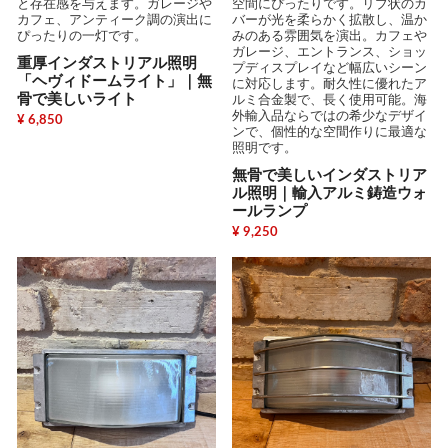
と存在感を与えます。ガレージや
空間にぴったりです。リブ状のカ
カフェ、アンティーク調の演出に
バーが光を柔らかく拡散し、温か
ぴったりの一灯です。
みのある雰囲気を演出。カフェや
ガレージ、エントランス、ショッ
重厚インダストリアル照明
プディスプレイなど幅広いシーン
「ヘヴィドームライト」｜無
に対応します。耐久性に優れたア
骨で美しいライト
ルミ合金製で、長く使用可能。海
外輸入品ならではの希少なデザイ
¥ 6,850
ンで、個性的な空間作りに最適な
照明です。
無骨で美しいインダストリア
ル照明｜輸入アルミ鋳造ウォ
ールランプ
¥ 9,250