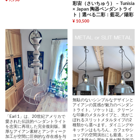
¥ 9,950
彩宙（さいちゅう） – Tunisia
× Japan 陶器ペンダントライ
ト｜選べる二彩：藍花／陽彩
¥ 10,500
無駄のないシンプルなデザインと
アイアンの質感が魅力のペンダン
トライト。ソケットは、クリーン
な印象のメタルタイプと、光がこ
「Earl 1」は、20世紀アメリカで
ぼれるスリットメタルタイプの2
愛された伝説的ペンダントライト
種類から選べます。ダイニングや
を忠実に再現した完全復刻版。重
キッチンはもちろん、カフェやシ
厚なアイアン素材とアンティーク
ョップの空間演出にも最適。シェ
加工が空間に圧倒的な存在感を与