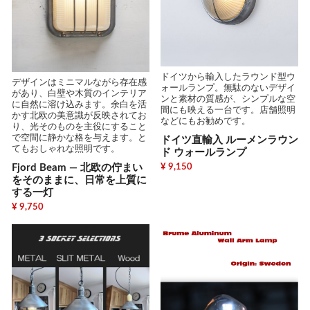
ドイツから輸入したラウンド型ウ
デザインはミニマルながら存在感
ォールランプ。無駄のないデザイ
があり、白壁や木質のインテリア
ンと素材の質感が、シンプルな空
に自然に溶け込みます。余白を活
間にも映える一台です。店舗照明
かす北欧の美意識が反映されてお
などにもお勧めです。
り、光そのものを主役にすること
で空間に静かな格を与えます。と
ドイツ直輸入 ルーメンラウン
てもおしゃれな照明です。
ド ウォールランプ
Fjord Beam — 北欧の佇まい
¥ 9,150
をそのままに、日常を上質に
する一灯
¥ 9,750