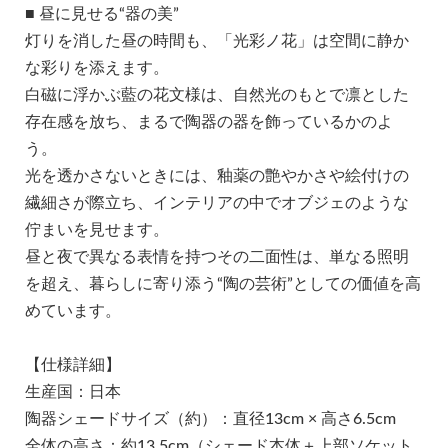
■ 昼に見せる“器の美”
灯りを消した昼の時間も、「光彩ノ花」は空間に静か
な彩りを添えます。
白磁に浮かぶ藍の花文様は、自然光のもとで凛とした
存在感を放ち、まるで陶器の器を飾っているかのよ
う。
光を透かさないときには、釉薬の艶やかさや絵付けの
繊細さが際立ち、インテリアの中でオブジェのような
佇まいを見せます。
昼と夜で異なる表情を持つその二面性は、単なる照明
を超え、暮らしに寄り添う“陶の芸術”としての価値を高
めています。
【仕様詳細】
生産国：日本
陶器シェードサイズ（約）：直径13cm × 高さ6.5cm
全体の高さ：約13.5cm（シェード本体＋上部ソケット