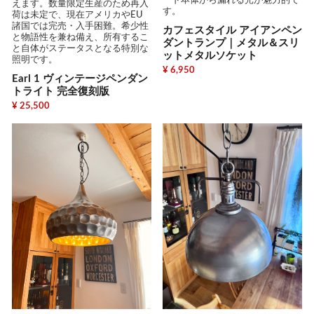
ード本体から漏れる光が魅力的で
えます。数量限定生産のため再入
す。
荷は未定で、現在アメリカやEU
諸国では完売・入手困難。希少性
カフェスタイル アイアンペン
と物語性を兼ね備え、所有するこ
ダントランプ｜メタル＆スリ
と自体がステータスとなる特別な
ットメタルソケット
照明です。
¥ 6,950
Earl 1 ヴィンテージペンダン
トライト 完全復刻版
¥ 25,500