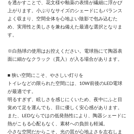
を透かすことで、花文様や釉薬の表情が繊細に浮かび
上がります。小ぶりなサイズのシェードにもバランス
よく収まり、空間全体を心地よい陰影で包み込むた
め、実用性と美しさを兼ね備えた最適な選択となりま
す。
※白熱球の使用はお控えください。電球熱にて陶器表
面に細かなクラック（貫入）が入る場合があります。
■ 狭い空間にこそ、やさしい灯りを
トイレなどの限られた空間には、10W前後のLED電球
が最適です。
明るすぎず、眩しさを感じにくいため、夜中にふと目
覚めて足を運んでも、目に優しく安心感があります。
また、LEDならではの低発熱性により、陶器シェードに
熱がこもる心配もなく、素材への負担も軽減。
小さな空間だからこそ、光の質が心地よさを左右しま