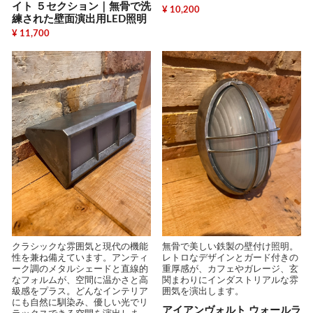
イト ５セクション｜無骨で洗
¥ 10,200
練された壁面演出用LED照明
¥ 11,700
無骨で美しい鉄製の壁付け照明。
クラシックな雰囲気と現代の機能
レトロなデザインとガード付きの
性を兼ね備えています。アンティ
重厚感が、カフェやガレージ、玄
ーク調のメタルシェードと直線的
関まわりにインダストリアルな雰
なフォルムが、空間に温かさと高
囲気を演出します。
級感をプラス。どんなインテリア
にも自然に馴染み、優しい光でリ
アイアンヴォルト ウォールラ