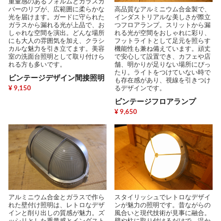
重量感のあるフォルムとガラスカ
バーのリブが、広範囲に柔らかな
高品質なアルミニウム合金製で、
光を届けます。ガードに守られた
インダストリアルな美しさが際立
ガラスから漏れる光が上品で、お
つフロアランプ。スリットから漏
しゃれな空間を演出。どんな場所
れる光が空間をおしゃれに彩り、
にも大人の雰囲気を加え、クラシ
フットライトとして足元を照らす
カルな魅力を引き立てます。美容
機能性も兼ね備えています。頑丈
室の洗面台照明として取り付けら
で安心して設置でき、カフェや店
れる方も多いです。
舗、明かりが足りない場所にぴっ
たり。ライトをつけていない時で
ビンテージデザイン間接照明
も存在感があり、視線を引きつけ
¥ 9,150
るデザインです。
ビンテージフロアランプ
¥ 9,650
アルミニウム合金とガラスで作ら
スタイリッシュでレトロなデザイ
れた壁付け照明は、レトロなデザ
ンが魅力の照明です。昔ながらの
インと削り出しの質感が魅力。ズ
風合いと現代技術が見事に融合。