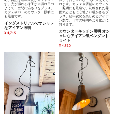
め、自然な経年変化がオシャレで
温かくおしゃれな空間に変えてく
す。光が漏れる様子が木漏れ日の
れます。カフェや店舗のカウンタ
ようで、空間に温もりをプラス。
ー照明にも最適で、洗練された雰
カフェやバーのカウンター照明に
囲気とともに心地よい暖かさをプ
も最適です。
ラス。経年変化を楽しめるアイア
ン製で、日常の時間をより豊かに
インダストリアルでオシャレ
彩ります。
なアイアン照明
カウンターキッチン照明 オシ
¥ 4,715
ャレなアイアン製ペンダント
ライト
¥ 4,510