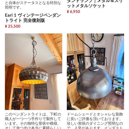
ダントランプ｜メタル＆スリ
と自体がステータスとなる特別な
ットメタルソケット
照明です。
¥ 6,950
Earl 1 ヴィンテージペンダン
トライト 完全復刻版
¥ 25,500
このペンダントライトは、下町の
ドームシェードとオシャレな装飾
職人が一つ一つ手作りで製作して
に良いご評価を頂いております。
います。その独特な形状や模様、
珍しい形状のダイニング照明なの
そして放つ光は本当に素晴らしい
で、人気があります。インダスト