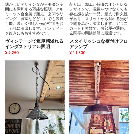
懐かしいデザインながらモダン空
削り出し加工が特徴のオシャレな
間にも調和する万能な照明。アル
デザインで、電気をつけなくても
ミニウム合金製で頑丈、玄関やリ
存在感を放つ一品。頑丈で耐久性
ビング、寝室などどこにでも設置
があり、スリットから漏れる光が
可能。暖かく優しい光が空間をお
空間を温かく演出します。ガラス
しゃれに演出します。アンティー
ガードも素敵で、お部屋や通路、
ク好きにもおすすめです。
玄関等の間接照明に最適です。
ヴィンテージで重厚感溢れる
スタイリッシュな壁付けフロ
インダストリアル照明
アランプ
¥ 9,250
¥ 11,500