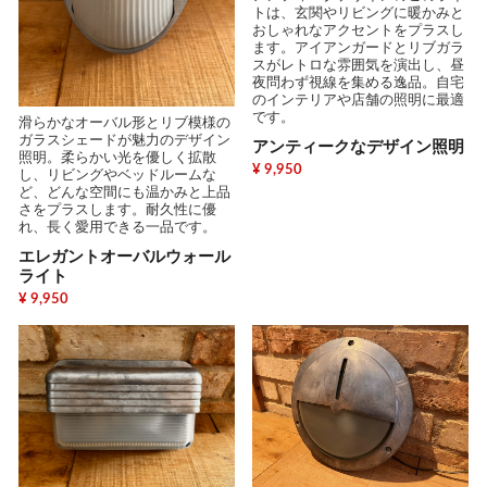
トは、玄関やリビングに暖かみと
おしゃれなアクセントをプラスし
ます。アイアンガードとリブガラ
スがレトロな雰囲気を演出し、昼
夜問わず視線を集める逸品。自宅
のインテリアや店舗の照明に最適
です。
滑らかなオーバル形とリブ模様の
ガラスシェードが魅力のデザイン
アンティークなデザイン照明
照明。柔らかい光を優しく拡散
¥ 9,950
し、リビングやベッドルームな
ど、どんな空間にも温かみと上品
さをプラスします。耐久性に優
れ、長く愛用できる一品です。
エレガントオーバルウォール
ライト
¥ 9,950