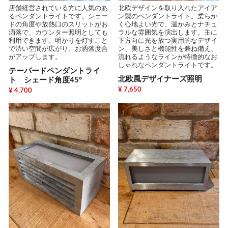
店舗経営されている方に人気のあ
北欧デザインを取り入れたアイア
るペンダントライトです。シェー
ン製のペンダントライト。柔らか
ドの角度や放熱口のスリットがお
く心地よい光で、温かみとナチュ
洒落で、カウンター照明としても
ラルな雰囲気を演出します。主に
利用できます。明かりを灯すこと
下方向に光を放つ実用的なデザイ
で渋い空間が広がり、お洒落度合
ン、美しさと機能性を兼ね備え、
がアップします。
流れるようなラインが特徴的なお
しゃれなペンダントライトです。
テーパードペンダントライ
北欧風デザイナーズ照明
ト シェード角度45°
¥ 7,650
¥ 4,700