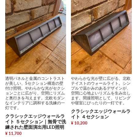
透明パネルと金属のコントラスト
やわらかな光が壁に広がる、北欧
が美しい、5セクション構造の壁
テイストのウォールライト。シン
付け照明。やわらかな光がセクシ
プルで温かみのあるデザインが、
ョンごとに広がり、空間にリズム
空間に心地よいリズムを生み出し
と奥行きを与えます。北欧モダン
ます。間接照明として、リビング
なインテリアに調和する洗練の一
や寝室にぴったりの一灯です。
灯です。
クラシックエッジウォールラ
クラシックエッジウォールラ
イト ４セクション
イト ５セクション｜無骨で洗
¥ 10,200
練された壁面演出用LED照明
¥ 11,700