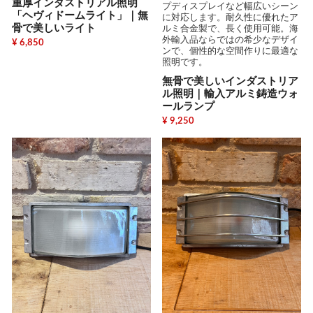
重厚インダストリアル照明
プディスプレイなど幅広いシーン
「ヘヴィドームライト」｜無
に対応します。耐久性に優れたア
骨で美しいライト
ルミ合金製で、長く使用可能。海
外輸入品ならではの希少なデザイ
¥ 6,850
ンで、個性的な空間作りに最適な
照明です。
無骨で美しいインダストリア
ル照明｜輸入アルミ鋳造ウォ
ールランプ
¥ 9,250