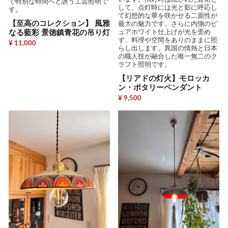
で特別な時間へと誘う工芸照明で
して、点灯時には光と影に呼応し
す。
て幻想的な華を咲かせる二面性が
【至高のコレクション】 風雅
最大の魅力です。さらに内側のピ
ュアホワイト仕上げが光を歪め
なる藍彩 景徳鎮青花の吊り灯
ず、料理や空間をありのままに照
¥ 11,000
らし出します。異国の情熱と日本
の職人技が融合した唯一無二のク
ラフト照明です。
【リアドの灯火】モロッカ
ン・ポタリーペンダント
¥ 9,500