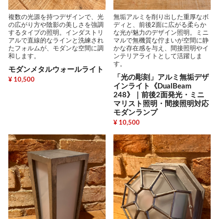
複数の光源を持つデザインで、光
無垢アルミを削り出した重厚なボ
の広がり方や陰影の美しさを強調
ディと、前後2面に広がる柔らか
するタイプの照明。インダストリ
な光が魅力のデザイン照明。ミニ
アルで直線的なラインと洗練され
マルで無機質な佇まいが空間に静
たフォルムが、モダンな空間に調
かな存在感を与え、間接照明やイ
和します。
ンテリアライトとして活躍しま
す。
モダンメタルウォールライト
「光の彫刻」アルミ無垢デザ
¥ 10,500
インライト《DualBeam
248》｜前後2面発光・ミニ
マリスト照明・間接照明対応
モダンランプ
¥ 10,500