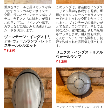
重厚なスチールと曇りガラスが織
このランプは、都会的なインダス
りなすクラシカルなデザインで、
トリアル美学を体現する照明。重
空間に深みとヴィンテージ感をプ
厚なメタルフレームとガラスシェ
ラス。年月とともに味わいが増す
ードがおしゃれな空間を作ってく
このランプは、リビングや廊下、
れます。ヴィンテージの風合いが
カフェなどに温かみと洗練された
とても渋いランプです。そして上
ムードを演出します。
質な光が、空間に温かさと高級感
をプラスします。耐久性も抜群。
ヴィンテージ・インダストリ
どんなインテリアにも調和し、贅
アル ウォールランプ - レトロ
沢で洗練された雰囲気を演出しま
スチールシルエット
す。
¥ 9,250
リュクス・インダストリアル
ウォールランプ
¥ 9,250
アンティークデザインのこのライ