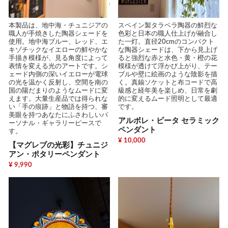
本製品は、地中海・チュニジアの
スペイン製タラベラ陶器の鮮烈な
職人が手焼きした陶器シェードを
色彩と日本の職人仕上げが融合し
使用。地中海ブルー、レッド、エ
た一灯。直径20cmのコンパクト
キゾチックなイエローの鮮やかな
な陶器シェードは、下から見上げ
手描き模様が、見る角度によって
ると強烈な赤と水色・黄・橙の花
表情を変える光のアートです。シ
模様が透けて浮かび上がり、テー
ェード内側の深いイエローが電球
ブルや壁に絵画のような陰影を描
の光を温かく反射し、空間を南の
く。真鍮ソケットと布コードで高
国の陽だまりのようなムードに変
級感と経年美を楽しめ、日常を劇
えます。大量生産品では得られな
的に変えるムード照明として最適
い「手の痕跡」と物語を持つ、審
です。
美眼を持つあなたにふさわしいパ
アルボレ・ビータ セラミック
ーソナル・ギャラリーピースで
ペンダント
す。
¥ 10,000
【マグレブの光彩】チュニジ
アン・ポタリーペンダント
¥ 9,990