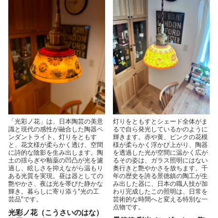
「光彩ノ花」は、日本陶芸の美意
灯りをともすとシェード全体がま
識と現代の感性が融合した陶器ペ
るで自ら発光しているかのように
ンダントライト。灯りをともす
輝きます。赤や黄、ピンクの花模
と、花文様が柔らかく透け、空間
様が柔らかく浮かび上がり、陶器
に詩的な陰影を生み出します。陶
を透過した光が空間に温かく広が
土の揺らぎや釉薬の凹凸が光を濾
るその姿は、ガラス照明にはない
過し、眩しさを抑えながら温もり
奥行きと艶やかさを放ちます。千
ある光質を実現。昼は器としての
年の歴史を誇る景徳鎮の陶工が生
艶やかさ、夜は光を帯びた静かな
み出した器に、日本の職人技が加
輝き。暮らしに寄り添う“光の工
わり完成したこの照明は、日常を
芸品”です。
芸術的な時間へと変える特別な一
点物です。
光彩ノ花（こうさいのはな）