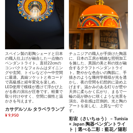
スペイン製の彩陶シェードと日本
チュニジアの職人が手掛けた陶器
の職人仕上げが融合した一点物の
に、日本の工房が精緻な照明加工
ペンダントライト。直径22cmの
を施した、異国の美と和の技が融
コンパクトなフォルムはダイニン
合するクラフトペンダントライ
グや玄関、トイレなど小〜中空間
ト。艶やかな色合いの陶肌に、手
に最適。真鍮ソケットと布コード
描きのような幾何学模様が光を透
で高級感と経年変化を楽しめ、
かし、夜の空間を幻想的に染め上
LED使用で模様が透けて浮かび上
げます。温かみのある灯りが壁や
がる夜の演出が圧巻です。軽量で
天井に柔らかく広がり、まるで一
取り付けやすく、空間に個性と温
輪の花が静かに咲くような光景を
かさを与えます。
演出。存在感は圧倒的。光と陶の
アートを楽しむ、上質な一灯で
カサデルソル タラベラランプ
す。
¥ 9,950
彩宙（さいちゅう） – Tunisia
× Japan 陶器ペンダントライ
ト｜選べる二彩：藍花／陽彩