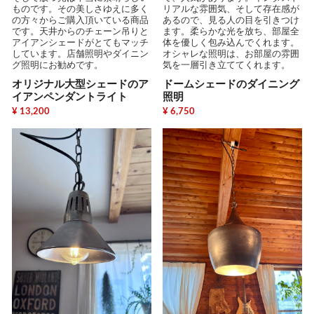
ものです。その美しさゆえに多く
リアルな雰囲気、そして存在感が
の方々からご購入頂いている商品
あるので、見る人の目を引きつけ
です。天井からのチェーン吊りと
ます。柔らかな光を放ち、部屋全
アイアンシェードがとてもマッチ
体を優しく包み込んでくれます。
しています。店舗照明やダイニン
オシャレな照明は、お部屋の雰囲
グ照明にお勧めです。
気を一層引き立ててくれます。
オリジナル大型シェードのア
ドームシェードのダイニング
イアンペンダントライト
照明
¥ 13,200
¥ 6,750