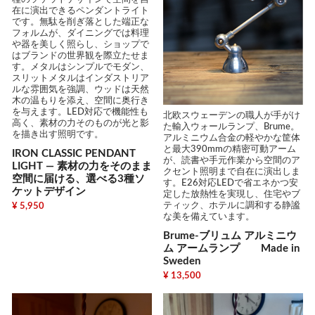
在に演出できるペンダントライト
です。無駄を削ぎ落とした端正な
フォルムが、ダイニングでは料理
や器を美しく照らし、ショップで
はブランドの世界観を際立たせま
す。メタルはシンプルでモダン、
スリットメタルはインダストリア
ルな雰囲気を強調、ウッドは天然
木の温もりを添え、空間に奥行き
を与えます。LED対応で機能性も
北欧スウェーデンの職人が手がけ
高く、素材の力そのものが光と影
た輸入ウォールランプ、Brume。
を描き出す照明です。
アルミニウム合金の軽やかな筐体
と最大390mmの精密可動アーム
IRON CLASSIC PENDANT
が、読書や手元作業から空間のア
LIGHT ― 素材の力をそのまま
クセント照明まで自在に演出しま
空間に届ける、選べる3種ソ
す。E26対応LEDで省エネかつ安
ケットデザイン
定した放熱性を実現し、住宅やブ
ティック、ホテルに調和する静謐
¥ 5,950
な美を備えています。
Brume-ブリュム アルミニウ
ム アームランプ Made in
Sweden
¥ 13,500