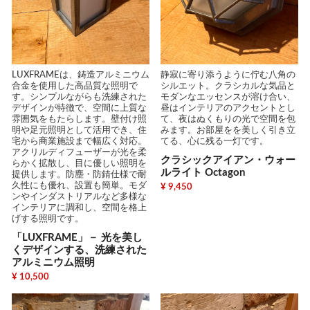
静寂に寄り添うように佇む八角の
LUXFRAMEは、鋳造アルミニウム
シルエット。クラシカルな気品と
合金を使用した高品質な照明で
モダンなエッセンスが溶け合い、
す。シンプルながらも洗練された
昼はインテリアのアクセントとし
デザインが特徴で、空間に上質な
て、夜はぬくもりの光で空間を包
雰囲気をもたらします。壁付け照
みます。お部屋をを美しく引き立
明や足元照明として活用でき、住
てる、心に残る一灯です。
宅から商業施設まで幅広く対応。
アクリルディフューザーが光を柔
クラシックアイアン・ウォー
らかく拡散し、目に優しい照明を
ルライト Octagon
提供します。防塵・防錆仕様で耐
久性にも優れ、設置も簡単。モダ
¥ 9,450
ンやインダストリアルなど多様な
インテリアに調和し、空間を格上
げする照明です。
「LUXFRAME」－ 光を美し
くデザインする、洗練された
アルミニウム照明
¥ 10,500