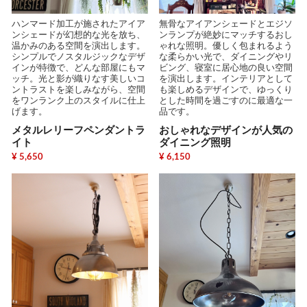
ハンマード加工が施されたアイア
無骨なアイアンシェードとエジソ
ンシェードが幻想的な光を放ち、
ンランプが絶妙にマッチするおし
温かみのある空間を演出します。
ゃれな照明。優しく包まれるよう
シンプルでノスタルジックなデザ
な柔らかい光で、ダイニングやリ
インが特徴で、どんな部屋にもマ
ビング、寝室に居心地の良い空間
ッチ。光と影が織りなす美しいコ
を演出します。インテリアとして
ントラストを楽しみながら、空間
も楽しめるデザインで、ゆっくり
をワンランク上のスタイルに仕上
とした時間を過ごすのに最適な一
げます。
品です。
メタルレリーフペンダントラ
おしゃれなデザインが人気の
イト
ダイニング照明
¥ 5,650
¥ 6,150