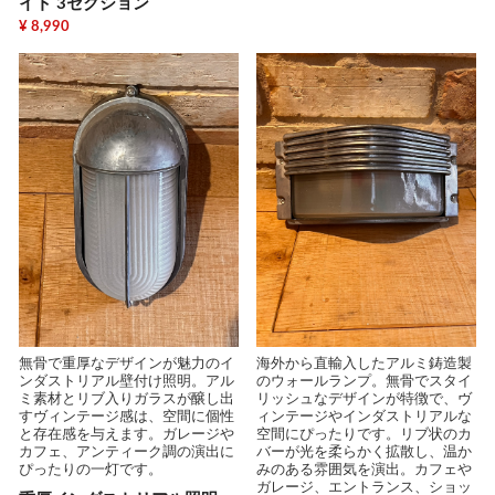
イト 3セクション
¥ 8,990
無骨で重厚なデザインが魅力のイ
海外から直輸入したアルミ鋳造製
ンダストリアル壁付け照明。アル
のウォールランプ。無骨でスタイ
ミ素材とリブ入りガラスが醸し出
リッシュなデザインが特徴で、ヴ
すヴィンテージ感は、空間に個性
ィンテージやインダストリアルな
と存在感を与えます。ガレージや
空間にぴったりです。リブ状のカ
カフェ、アンティーク調の演出に
バーが光を柔らかく拡散し、温か
ぴったりの一灯です。
みのある雰囲気を演出。カフェや
ガレージ、エントランス、ショッ