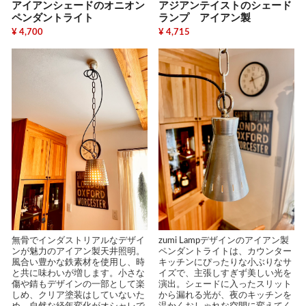
アイアンシェードのオニオン
アジアンテイストのシェード
ペンダントライト
ランプ アイアン製
¥ 4,700
¥ 4,715
無骨でインダストリアルなデザイ
zumi Lampデザインのアイアン製
ンが魅力のアイアン製天井照明。
ペンダントライトは、カウンター
風合い豊かな鉄素材を使用し、時
キッチンにぴったりな小ぶりなサ
と共に味わいが増します。小さな
イズで、主張しすぎず美しい光を
傷や錆もデザインの一部として楽
演出。シェードに入ったスリット
しめ、クリア塗装はしていないた
から漏れる光が、夜のキッチンを