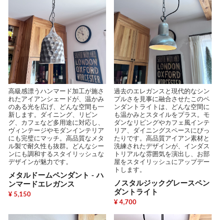
高級感漂うハンマード加工が施さ
過去のエレガンスと現代的なシン
れたアイアンシェードが、温かみ
プルさを見事に融合させたこのペ
のある光を広げ、どんな空間も一
ンダントライトは、どんな空間に
新します。ダイニング、リビン
も温かみとスタイルをプラス。モ
グ、カフェなど多用途に対応し、
ダンなリビングやカフェ風インテ
ヴィンテージやモダンインテリア
リア、ダイニングスペースにぴっ
にも完璧にマッチ。高品質なメタ
たりです。高品質アイアン素材と
ル製で耐久性も抜群。どんなシー
洗練されたデザインが、インダス
ンにも調和するスタイリッシュな
トリアルな雰囲気を演出し、お部
デザインが魅力です。
屋をスタイリッシュにアップデー
トします。
メタルドームペンダント - ハ
ノスタルジックグレースペン
ンマードエレガンス
ダントライト
¥ 5,150
¥ 4,700