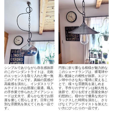
シンプルでありながら存在感抜群
円形に折り重なる模様が魅力的な
のこのペンダントライトは、北欧
このシェードランプは、裸電球や
のエッセンスを取り入れた唯一無
黒い配線との相性が抜群。エジソ
二のアイテムです。真鍮の質感が
ン球や小さな丸い電球に変えるこ
高級感を演出し、インダストリア
とで、様々な雰囲気を楽しめま
ルテイストのお部屋に最適。職人
す。手作りのデザインは耐久性も
の手作業で作られたアイアンシェ
抜群で、灯りを灯すと部屋全体が
ードは丈夫で、柔らかな光でお部
幻想的に。穏やかで優美な光がリ
屋を優しく照らします。日常に特
ラックスした時間を演出し、さり
別な雰囲気を加えてくれる一品で
げなくアジアンテイストを加えた
す。
い方にぴったりの一品です。