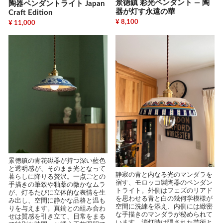
景徳鎮 彩光ペンダント ― 陶
陶器ペンダントライト Japan
器が灯す永遠の華
Craft Edition
¥ 8,100
¥ 11,000
景徳鎮の青花磁器が持つ深い藍色
と透明感が、そのまま光となって
静寂の青と内なる光のマンダラを
暮らしに降りる贅沢。一点ごとの
宿す、モロッコ製陶器のペンダン
手描きの筆致や釉薬の微かなムラ
トライト。外側はフェズのリアド
が、灯るたびに立体的な表情を生
を思わせる青と白の幾何学模様が
み出し、空間に静かな品格と温も
空間に洗練を添え、内側には緻密
りを与えます。真鍮との組み合わ
な手描きのマンダラが秘められて
せは質感を引き立て、日常をまる
います。消灯時は隠された芸術と