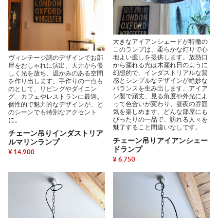
大きなアイアンシェードが特徴の
このランプは、柔らかな灯りで心
地よい癒しを提供します。放熱口
ヴィンテージ調のデザインでお部
から漏れる光は木漏れ日のように
屋をおしゃれに演出。天井から優
幻想的で、インダストリアルな質
しく光を放ち、温かみのある空間
感とシンプルなデザインが絶妙な
を作り出します。手作りの一点も
バランスを生み出します。アイア
のとして、リビングやダイニン
ン製で頑丈、見る角度や外光によ
グ、カフェやレストランに最適。
って色合いが変わり、昼夜の雰囲
個性的で魅力的なデザインが、ど
気を楽しめます。どんな部屋にも
のシーンでも特別なアクセント
ぴったりの一品で、訪れる人々を
に。
魅了すること間違いなしです。
チェーン吊りインダストリア
チェーン吊りアイアンシェー
ルマリンランプ
ドランプ
¥ 14,900
¥ 6,750