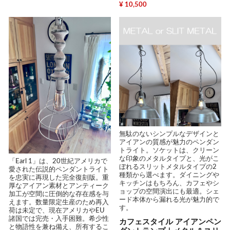
¥ 10,500
無駄のないシンプルなデザインと
アイアンの質感が魅力のペンダン
トライト。ソケットは、クリーン
な印象のメタルタイプと、光がこ
「Earl 1」は、20世紀アメリカで
ぼれるスリットメタルタイプの2
愛された伝説的ペンダントライト
種類から選べます。ダイニングや
を忠実に再現した完全復刻版。重
キッチンはもちろん、カフェやシ
厚なアイアン素材とアンティーク
ョップの空間演出にも最適。シェ
加工が空間に圧倒的な存在感を与
ード本体から漏れる光が魅力的で
えます。数量限定生産のため再入
す。
荷は未定で、現在アメリカやEU
諸国では完売・入手困難。希少性
カフェスタイル アイアンペン
と物語性を兼ね備え、所有するこ