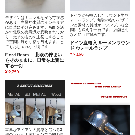
ドイツから輸入したラウンド型ウ
デザインはミニマルながら存在感
ォールランプ。無駄のないデザイ
があり、白壁や木質のインテリア
ンと素材の質感が、シンプルな空
に自然に溶け込みます。余白を活
間にも映える一台です。店舗照明
かす北欧の美意識が反映されてお
などにもお勧めです。
り、光そのものを主役にすること
で空間に静かな格を与えます。と
ドイツ直輸入 ルーメンラウン
てもおしゃれな照明です。
ド ウォールランプ
Fjord Beam — 北欧の佇まい
¥ 9,150
をそのままに、日常を上質に
する一灯
¥ 9,750
重厚なアイアンの質感と選べる3
種のソケットデザインで空間を自