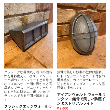
無骨で美しい鉄製の壁付け照明。
クラシックな雰囲気と現代の機能
レトロなデザインとガード付きの
性を兼ね備えています。アンティ
重厚感が、カフェやガレージ、玄
ーク調のメタルシェードと直線的
関まわりにインダストリアルな雰
なフォルムが、空間に温かさと高
囲気を演出します。
級感をプラス。どんなインテリア
にも自然に馴染み、優しい光でリ
アイアンヴォルト ウォールラ
ラックスできる空間を演出しま
ンタン – 無骨で美しい防塵イ
す。
ンダストリアルライト
クラシックエッジウォールラ
¥ 9,600