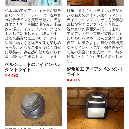
ベル型のアイアンシェードが特徴
鋭角に加工されたモダンなデザイ
的なペンダントライトは、洗練さ
ンが魅力のアイアン製ペンダント
れたデザインと質感が魅力。光を
ライト。シンプルながらも独特な
灯すことで、空間に温かみと上品
形状が空間にアクセントを加え、
さを添え、インテリアのアクセン
洗練された雰囲気を演出します。
トとして活躍します。職人の手に
アイアンの渋い質感が時間ととも
よる高品質な仕上がりで、アイア
に味わいを深め、どんな空間にも
ン製の頑丈さと経年変化も楽しめ
自然に馴染みます。無骨で無機質
る一品。どんなスタイルにも自然
なデザインが人気で、個体差が生
に馴染み、存在感を放ちながらも
む錆の風合いも魅力の一つ。時を
落ち着いた雰囲気を演出します。
経るごとにさらに美しく変化しま
す。
ベルシェードのアイアンペン
鋭角加工 アイアンペンダント
ダントライト
ライト
¥ 4,690
¥ 4,715