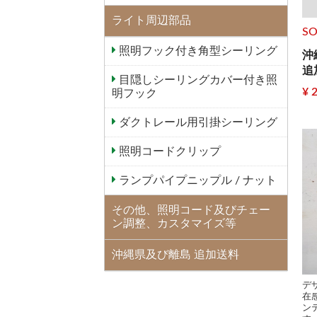
ライト周辺部品
SO
照明フック付き角型シーリング
沖
追
目隠しシーリングカバー付き照
¥ 
明フック
ダクトレール用引掛シーリング
照明コードクリップ
ランプパイプニップル / ナット
その他、照明コード及びチェー
ン調整、カスタマイズ等
沖縄県及び離島 追加送料
デ
在
ン