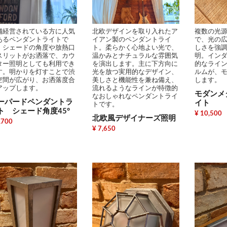
舗経営されている方に人気
北欧デザインを取り入れたア
複数の光
あるペンダントライトで
イアン製のペンダントライ
で、光の
。シェードの角度や放熱口
ト。柔らかく心地よい光で、
しさを強
スリットがお洒落で、カウ
温かみとナチュラルな雰囲気
明。イン
ター照明としても利用でき
を演出します。主に下方向に
的なライ
す。明かりを灯すことで渋
光を放つ実用的なデザイン、
ルムが、
空間が広がり、お洒落度合
美しさと機能性を兼ね備え、
します。
アップします。
流れるようなラインが特徴的
モダンメ
なおしゃれなペンダントライ
ーパードペンダントラ
イト
トです。
ト シェード角度45°
¥ 10,500
北欧風デザイナーズ照明
,700
¥ 7,650