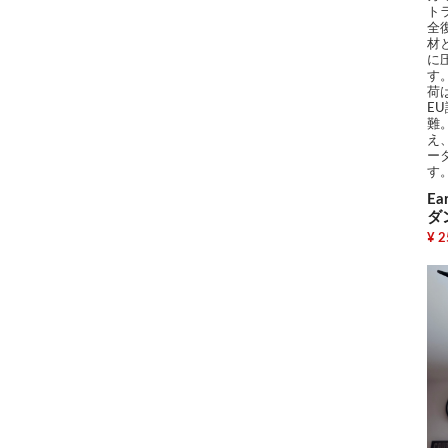
ト
全
材
に
す
荷
E
難
え
ー
す
E
ダ
¥ 2