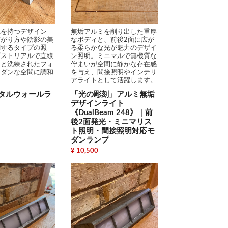
源を持つデザイン
無垢アルミを削り出した重厚
広がり方や陰影の美
なボディと、前後2面に広が
調するタイプの照
る柔らかな光が魅力のデザイ
ダストリアルで直線
ン照明。ミニマルで無機質な
ンと洗練されたフォ
佇まいが空間に静かな存在感
モダンな空間に調和
を与え、間接照明やインテリ
アライトとして活躍します。
タルウォールラ
「光の彫刻」アルミ無垢
デザインライト
《DualBeam 248》｜前
後2面発光・ミニマリス
ト照明・間接照明対応モ
ダンランプ
¥ 10,500