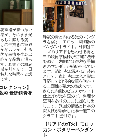
青花磁器が持つ深い
明感が、そのまま光
静寂の青と内なる光のマンダ
暮らしに降りる贅
ラを宿す、モロッコ製陶器の
ごとの手描きの筆致
ペンダントライト。外側はフ
微かなムラが、灯る
ェズのリアドを思わせる青と
体的な表情を生み出
白の幾何学模様が空間に洗練
に静かな品格と温も
を添え、内側には緻密な手描
ます。真鍮との組み
きのマンダラが秘められてい
質感を引き立て、日
ます。消灯時は隠された芸術
で特別な時間へと誘
として、点灯時には光と影に
明です。
呼応して幻想的な華を咲かせ
る二面性が最大の魅力です。
コレクション】
さらに内側のピュアホワイト
藍彩 景徳鎮青花
仕上げが光を歪めず、料理や
空間をありのままに照らし出
します。異国の情熱と日本の
職人技が融合した唯一無二の
クラフト照明です。
【リアドの灯火】モロッ
カン・ポタリーペンダン
ト