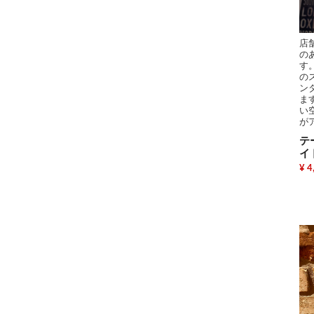
店
の
す
の
ン
ま
い
が
テ
イ
¥ 4