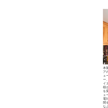
本
ア
ェ
ー
イ
様
を
ェ
電
間
な