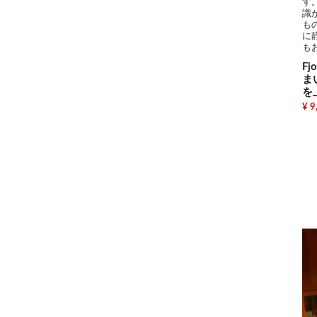
す
識
も
に
も
Fj
ま
を
¥ 9