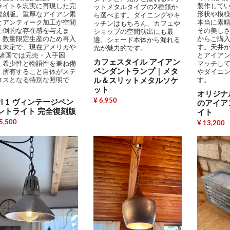
ライトを忠実に再現した完
製作して
ットメタルタイプの2種類か
復刻版。重厚なアイアン素
形状や模
ら選べます。ダイニングやキ
とアンティーク加工が空間
本当に素
ッチンはもちろん、カフェや
圧倒的な存在感を与えま
その美し
ショップの空間演出にも最
。数量限定生産のため再入
からご購
適。シェード本体から漏れる
は未定で、現在アメリカや
す。天井
光が魅力的です。
U諸国では完売・入手困
とアイア
カフェスタイル アイアン
。希少性と物語性を兼ね備
マッチし
ペンダントランプ｜メタ
、所有すること自体がステ
やダイニ
タスとなる特別な照明で
ル＆スリットメタルソケ
す。
。
ット
オリジナ
¥ 6,950
arl 1 ヴィンテージペン
のアイア
ントライト 完全復刻版
イト
5,500
¥ 13,200