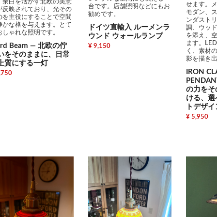
。余白を活かす北欧の美意
せます。
台です。店舗照明などにもお
が反映されており、光その
モダン、
勧めです。
のを主役にすることで空間
ンダスト
静かな格を与えます。とて
ドイツ直輸入 ルーメンラ
調、ウッ
おしゃれな照明です。
ウンド ウォールランプ
を添え、
ます。LE
ord Beam — 北欧の佇
¥ 9,150
く、素材
いをそのままに、日常
影を描き
上質にする一灯
IRON CL
,750
PENDAN
の力をそ
ける、選
トデザイ
¥ 5,950