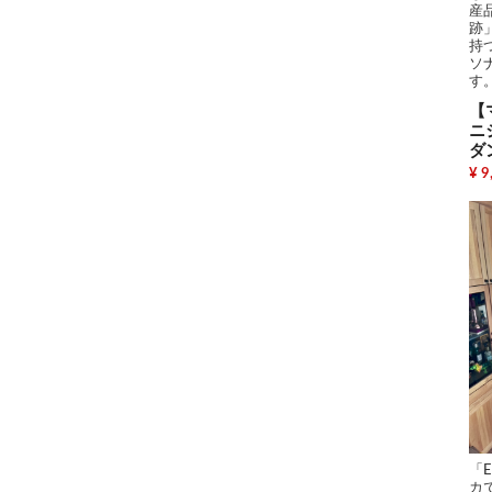
産
跡
持
ソ
す
【
ニ
ダ
¥ 9
「E
カ