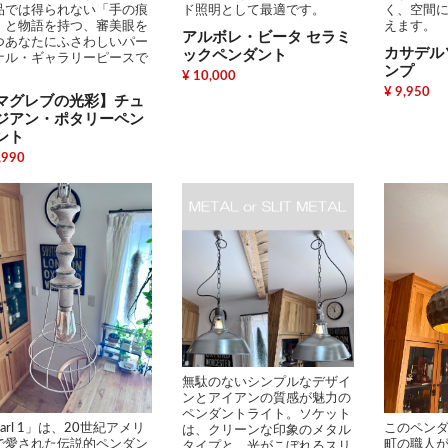
品では得られない「手の痕
ド照明として最適です。
く、空間
」と物語を持つ、審美眼を
えます。
アルボレ・ビータ セラミ
つあなたにふさわしいパー
カサデル
ックペンダント
ナル・ギャラリーピースで
ンプ
。
¥ 10,000
¥ 9,950
マグレブの光彩】チュ
ジアン・ポタリーペン
ント
,990
無駄のないシンプルなデザイ
ンとアイアンの質感が魅力の
ペンダントライト。ソケット
arl 1」は、20世紀アメリ
このペン
は、クリーンな印象のメタル
で愛された伝説的ペンダン
町の職人
タイプと、光がこぼれるスリ