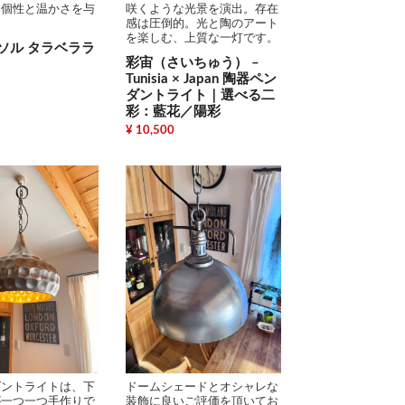
に個性と温かさを与
咲くような光景を演出。存在
感は圧倒的。光と陶のアート
を楽しむ、上質な一灯です。
ソル タラベララ
彩宙（さいちゅう） –
Tunisia × Japan 陶器ペン
ダントライト｜選べる二
彩：藍花／陽彩
¥ 10,500
ダントライトは、下
ドームシェードとオシャレな
が一つ一つ手作りで
装飾に良いご評価を頂いてお