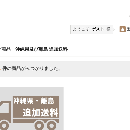
ようこそ
ゲスト
様
全商品
沖縄県及び離島 追加送料
1
件
の商品がみつかりました。