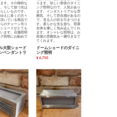
います。その独特な
ります。珍しい形状のダイニ
様、そして放つ光は
ング照明なので、人気があり
晴らしいものです。
ます。インダストリアルな雰
さゆえに多くの方々
囲気、そして存在感があるの
入頂いている商品で
で、見る人の目を引きつけま
からのチェーン吊り
す。柔らかな光を放ち、部屋
ンシェードがとても
全体を優しく包み込んでくれ
ています。店舗照明
ます。オシャレな照明は、お
ング照明にお勧めで
部屋の雰囲気を一層引き立て
てくれます。
ル大型シェード
ドームシェードのダイニ
ンペンダントラ
ング照明
¥ 6,750