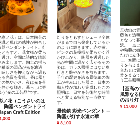
景徳鎮の
藍色と透
光彩ノ花」は、日本陶芸の
灯りをともすとシェード全体
となって
意識と現代の感性が融合し
がまるで自ら発光しているか
沢。一点
陶器ペンダントライト。灯
のように輝きます。赤や黄、
や釉薬の
をともすと、花文様が柔ら
ピンクの花模様が柔らかく浮
たびに立
く透け、空間に詩的な陰影
かび上がり、陶器を透過した
し、空間
生み出します。陶土の揺ら
光が空間に温かく広がるその
りを与え
や釉薬の凹凸が光を濾過
姿は、ガラス照明にはない奥
合わせは
、眩しさを抑えながら温も
行きと艶やかさを放ちます。
常をまる
ある光質を実現。昼は器と
千年の歴史を誇る景徳鎮の陶
う工芸照
ての艶やかさ、夜は光を帯
工が生み出した器に、日本の
た静かな輝き。暮らしに寄
職人技が加わり完成したこの
【至高の
添う“光の工芸品”です。
照明は、日常を芸術的な時間
風雅なる
へと変える特別な一点物で
の吊り灯
彩ノ花（こうさいのは
す。
） 陶器ペンダントライ
¥ 11,000
景徳鎮 彩光ペンダント ―
Japan Craft Edition
陶器が灯す永遠の華
1,000
¥ 8,100