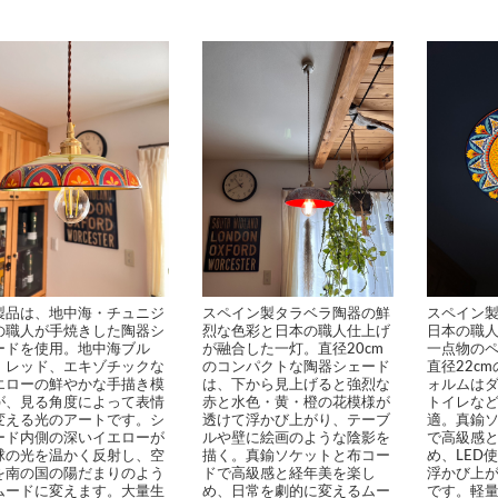
製品は、地中海・チュニジ
スペイン製タラベラ陶器の鮮
スペイン
の職人が手焼きした陶器シ
烈な色彩と日本の職人仕上げ
日本の職
ードを使用。地中海ブル
が融合した一灯。直径20cm
一点物の
、レッド、エキゾチックな
のコンパクトな陶器シェード
直径22c
エローの鮮やかな手描き模
は、下から見上げると強烈な
ォルムは
が、見る角度によって表情
赤と水色・黄・橙の花模様が
トイレな
変える光のアートです。シ
透けて浮かび上がり、テーブ
適。真鍮
ード内側の深いイエローが
ルや壁に絵画のような陰影を
で高級感
球の光を温かく反射し、空
描く。真鍮ソケットと布コー
め、LED
を南の国の陽だまりのよう
ドで高級感と経年美を楽し
浮かび上
ムードに変えます。大量生
め、日常を劇的に変えるムー
です。軽