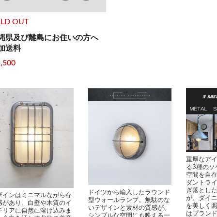
LD OUT
縄県及び離島にお住いの方へ
加送料
2,500
重厚なア
る3種のソ
空間を自
ダントラ
ぎ落とし
ドイツから輸入したラウンド
ザインはミニマルながら存
が、ダイ
型ウォールランプ。無駄のな
感があり、白壁や木質のイ
を美しく
いデザインと素材の質感が、
テリアに自然に溶け込みま
はブラン
シンプルな空間にも映える一