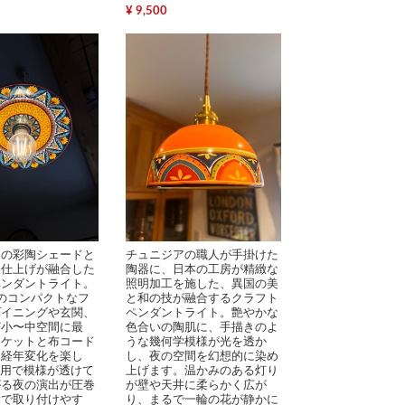
¥ 9,500
製の彩陶シェードと
チュニジアの職人が手掛けた
人仕上げが融合した
陶器に、日本の工房が精緻な
ペンダントライト。
照明加工を施した、異国の美
mのコンパクトなフ
と和の技が融合するクラフト
ダイニングや玄関、
ペンダントライト。艶やかな
ど小〜中空間に最
色合いの陶肌に、手描きのよ
ソケットと布コード
うな幾何学模様が光を透か
と経年変化を楽し
し、夜の空間を幻想的に染め
使用で模様が透けて
上げます。温かみのある灯り
がる夜の演出が圧巻
が壁や天井に柔らかく広が
量で取り付けやす
り、まるで一輪の花が静かに