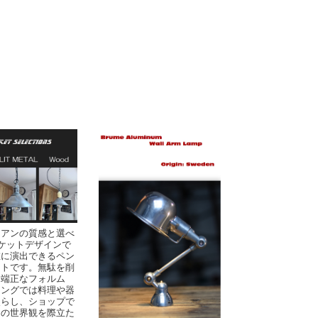
イアンの質感と選べ
ケットデザインで
在に演出できるペン
イトです。無駄を削
た端正なフォルム
ニングでは料理や器
照らし、ショップで
ドの世界観を際立た