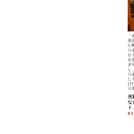
「
美
た
り
か
を
ぎ
し
り
し
び
り
光
な
ト 
¥ 1