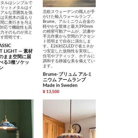
メタルはシンプルで
スリットメタルはイ
北欧スウェーデンの職人が手
リアルな雰囲気を強
がけた輸入ウォールランプ、
ドは天然木の温もり
Brume。アルミニウム合金の
空間に奥行きを与え
軽やかな筐体と最大390mm
D対応で機能性も高
の精密可動アームが、読書や
の力そのものが光と
手元作業から空間のアクセン
出す照明です。
ト照明まで自在に演出しま
ASSIC
す。E26対応LEDで省エネか
T LIGHT ― 素材
つ安定した放熱性を実現し、
住宅やブティック、ホテルに
のまま空間に届
調和する静謐な美を備えてい
べる3種ソケッ
ます。
ン
Brume-ブリュム アルミ
ニウム アームランプ
Made in Sweden
¥ 13,500